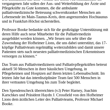
vergangenen Jahr sollen der Aus- und Weiterbildung der Ärzte und
Pflegekräfte zu Gute kommen, die die ambulante
palliativmedizinische Betreuung schwerstkranker Menschen am
Lebensende im Main-Taunus-Kreis, dem angrenzenden Hochtaunus
und in Frankfurt-Höchst sicherstellen.
Professor Booke bedankte sich für die großzügige Unterstützung mit
deren Hilfe auch neue Mitarbeiter für die Palliativmedizin
ausgebildet werden können. „Wir freuen uns sehr über die
Zuwendung der Hofheimer Lions, die uns dabei unterstützt, das 17-
köpfige Palliativteam regelmäßig weiterzubilden und damit unsere
Patienten stets nach neuesten palliativmedizinischen Erkenntnissen
versorgen zu können.“
Das Team aus Palliativmedizinern und Palliativpflegekräften betreut
aktuell 50 Menschen in ihrer häuslichen Umgebung, in
Pflegeheimen und Hospizen auf ihrem letzten Lebensabschnitt. Im
letzten Jahr hat das interdisziplinäre Team fast 500 Menschen in
ihrer vertrauten Umgebung bis zum Tode begleitet.
Den Spendenscheck überreichten (v.l) Peter Harney, Joachim
Karschkes und Präsident Haydn J. Crossfield
von den Hofheimer
Lions dem ärztlichen Leiter des Palliativteams, Professor Michael
Booke.