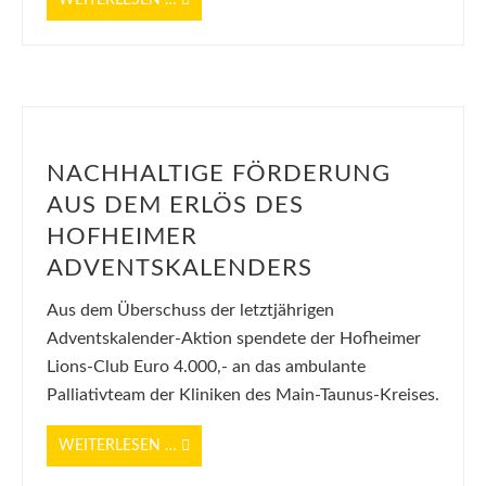
WEITERLESEN …
links Professor Michael Booke, rechts Dr. Achim Schuster und im
Vordergrund die Palliative Care Fachkräfte Marie Koark und Uta Hippe
NACHHALTIGE FÖRDERUNG
AUS DEM ERLÖS DES
HOFHEIMER
ADVENTSKALENDERS
Aus dem Überschuss der letztjährigen
Adventskalender-Aktion spendete der Hofheimer
Lions-Club Euro 4.000,- an das ambulante
Palliativteam der Kliniken des Main-Taunus-Kreises.
WEITERLESEN …